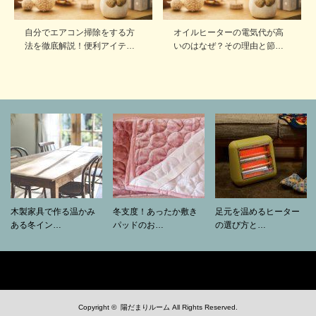
自分でエアコン掃除をする方
オイルヒーターの電気代が高
法を徹底解説！便利アイテ…
いのはなぜ？その理由と節…
木製家具で作る温かみ
冬支度！あったか敷き
足元を温めるヒーター
ある冬イン…
パッドのお…
の選び方と…
Copyright ©
陽だまりルーム
All Rights Reserved.